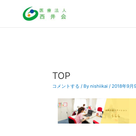
内
容
を
ス
キ
ッ
プ
TOP
コメントする
/ By
nishiikai
/
2018年9月