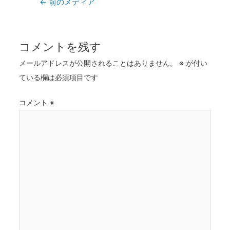
投
←
前のメディア
稿
ナ
ビ
コメントを残す
ゲ
メールアドレスが公開されることはありません。
※
が付い
ー
ている欄は必須項目です
シ
ョ
コメント
※
ン