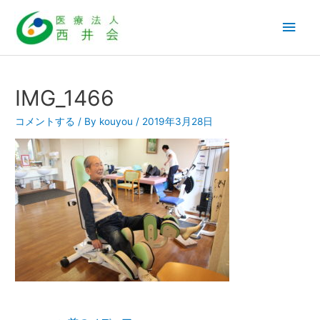
内
メ
容
を
イ
ス
ン
キ
IMG_1466
ッ
メ
コメントする
/ By
kouyou
/
2019年3月28日
プ
ニ
ュ
ー