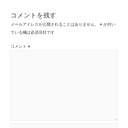
ナ
ビ
コメントを残す
ゲ
メールアドレスが公開されることはありません。
※
が付い
ー
ている欄は必須項目です
シ
ョ
コメント
※
ン
名