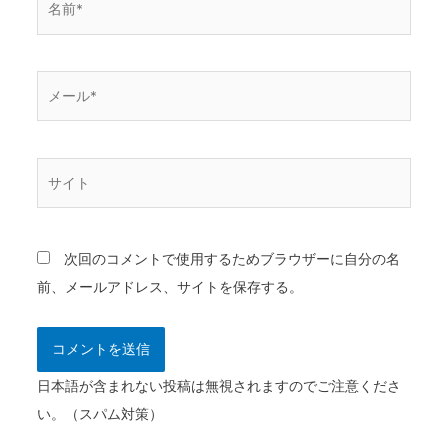
前
*
メ
ー
ル
*
サ
イ
ト
次回のコメントで使用するためブラウザーに自分の名
前、メールアドレス、サイトを保存する。
日本語が含まれない投稿は無視されますのでご注意くださ
い。（スパム対策）