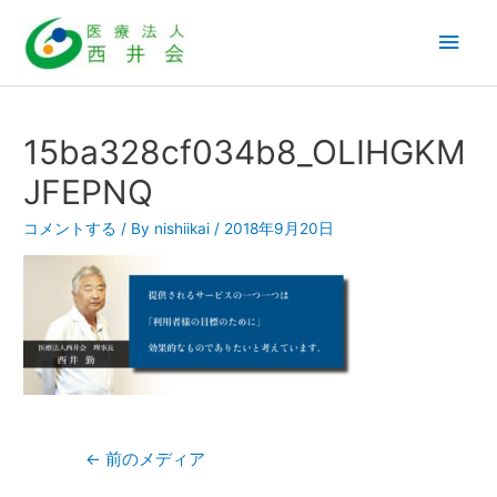
内
メ
容
を
イ
ス
ン
キ
15ba328cf034b8_OLIHGKM
ッ
メ
JFEPNQ
プ
ニ
コメントする
/ By
nishiikai
/
2018年9月20日
ュ
ー
投
←
前のメディア
稿