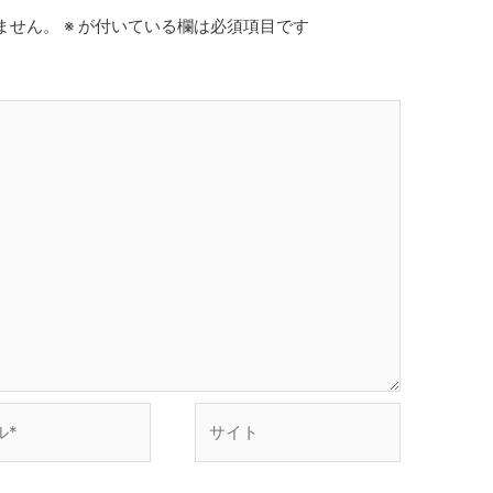
ません。
※
が付いている欄は必須項目です
サ
イ
ト