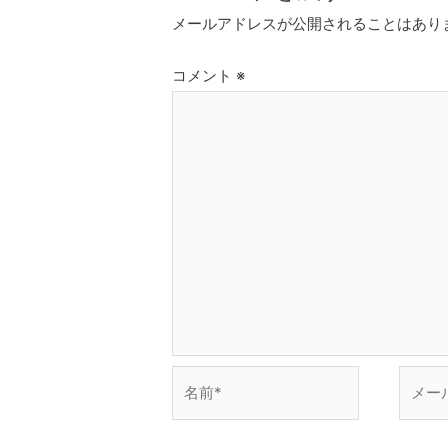
ー
メールアドレスが公開されることはあり
シ
ョ
コメント
※
ン
名
メ
前
ー
*
ル