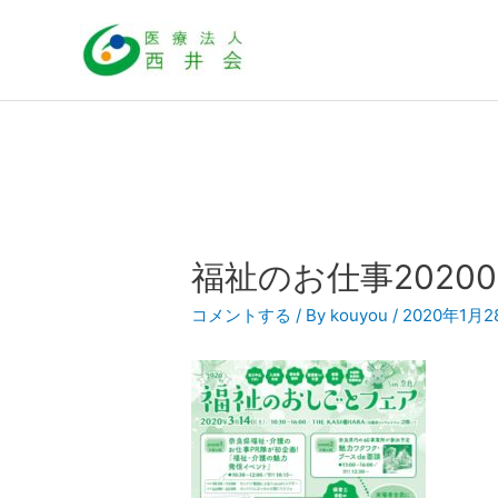
内
容
を
ス
キ
ッ
プ
福祉のお仕事20200
コメントする
/ By
kouyou
/
2020年1月2