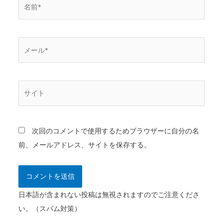
名
前
*
メ
ー
ル
*
サ
イ
ト
次回のコメントで使用するためブラウザーに自分の名
前、メールアドレス、サイトを保存する。
日本語が含まれない投稿は無視されますのでご注意くださ
い。（スパム対策）