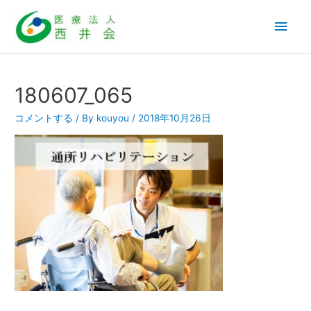
内
メ
容
を
イ
ス
ン
キ
180607_065
ッ
メ
コメントする
/ By
kouyou
/
2018年10月26日
プ
ニ
ュ
ー