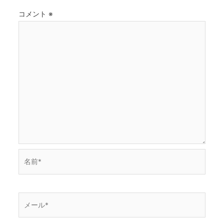
ョ
コメント
※
ン
名
前
*
メ
ー