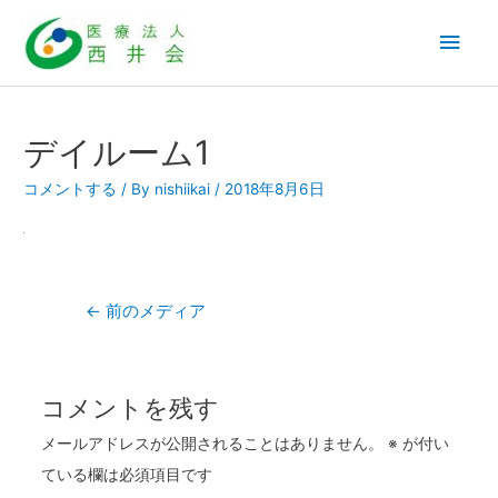
内
メ
容
を
イ
ス
ン
キ
デイルーム1
ッ
メ
コメントする
/ By
nishiikai
/
2018年8月6日
プ
ニ
ュ
投
←
前のメディア
ー
稿
ナ
ビ
コメントを残す
ゲ
メールアドレスが公開されることはありません。
※
が付い
ー
ている欄は必須項目です
シ